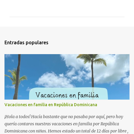
o
m
e
n
t
a
Entradas populares
r
i
o
s
Vacaciones en familia en República Dominicana
¡Hola a todos! Hacía bastante que no pasaba por aquí, pero hoy
quería contaros nuestras vacaciones en familia por República
Dominicana con niños. Hemos estado un total de 12 días por libre ,