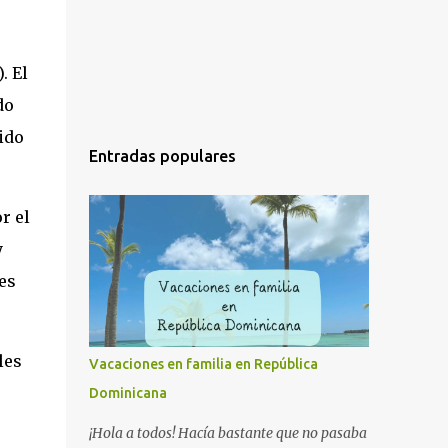
. El
do
ido
Entradas populares
r el
y
es
les
Vacaciones en familia en República
s
Dominicana
¡Hola a todos! Hacía bastante que no pasaba