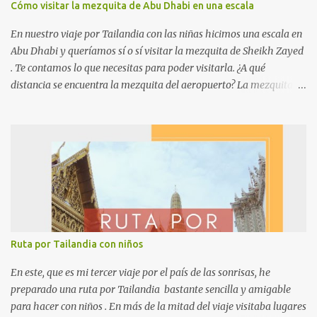
Cómo visitar la mezquita de Abu Dhabi en una escala
alquilamos a través de Rentalcars, como siempre, con el seguro
premium que ofrecen. A medida que se acercaba la fecha los
En nuestro viaje por Tailandia con las niñas hicimos una escala en
precios bajaron un poco así que íbamos comp...
Abu Dhabi y queríamos sí o sí visitar la mezquita de Sheikh Zayed
. Te contamos lo que necesitas para poder visitarla. ¿A qué
distancia se encuentra la mezquita del aeropuerto? La mezquita de
Sheikh Zayed se encuentra a 20 km del aeropuerto internacional
de Zayed (así se llama el aeropuerto de Abu Dhabi). En coche son
unos 20 minutos. ¿Se puede ir en transporte público? Sí, el autobús
A10 conecta el aeropuerto con la mezquita en 25 minutos pero
pasa cada hora. ¿Cómo ir desde el aeropuerto hasta la mezquita?
Nosotros realmente no fuimos desde el aeropuerto sino desde un
hotel en el que hicimos noche. Al viajar con niñas elegí la escala en
Abu Dhabi para poder dormir tranquilamente en cama, desayunar
en el hotel y luego ir a ver la mezquita de Sheikh Zayed. Tenían las
Ruta por Tailandia con niños
peques una un año y medio y la otra cuatro años y medio…
tampoco era plan de forzar. Así que lo que hicimos fue pedir un
En este, que es mi tercer viaje por el país de las sonrisas, he
Uber , tanto para ir del hotel a...
preparado una ruta por Tailandia bastante sencilla y amigable
para hacer con niños . En más de la mitad del viaje visitaba lugares