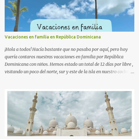
Vacaciones en familia en República Dominicana
¡Hola a todos! Hacía bastante que no pasaba por aquí, pero hoy
quería contaros nuestras vacaciones en familia por República
Dominicana con niños. Hemos estado un total de 12 días por libre ,
visitando un poco del norte, sur y este de la isla en nuestro coche de
alquiler, terminando nuestras vacaciones en un resort de Punta
Cana. Esto sería el resumen, pero ahora voy a detallarte todo.
Vuelos a República Dominicana y alquiler de coche. Volamos con
World2fly desde Madrid hasta Santo Domingo. El vuelo de ida
horrible la verdad. El avión, viejísimo y sin pantallas (¡era un vuelo
diurno de 8 horas!). Iba lleno y nos tocaron pasajeros muy
ruidosos. Sólo nos consolaba que la vuelta sería nocturna y al
menos se haría más corta. Por cierto que el vuelo de vuelta fue en
un avión nuevo y con pantallas individuales. El coche lo