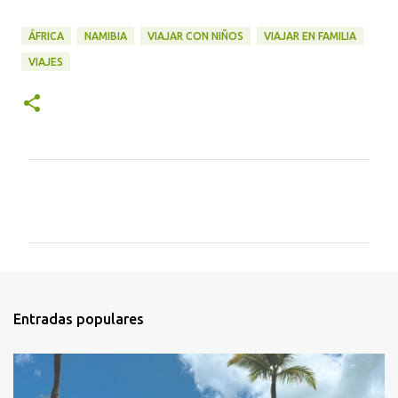
ÁFRICA
NAMIBIA
VIAJAR CON NIÑOS
VIAJAR EN FAMILIA
VIAJES
C
o
m
e
n
t
a
Entradas populares
r
i
o
s