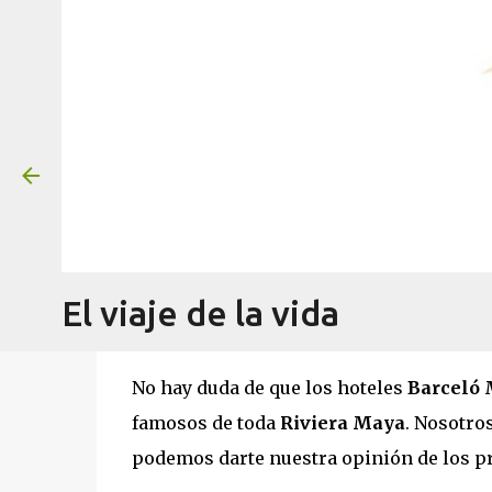
¿Es mejor el Barceló Maya o e
el
agosto 09, 2021
El viaje de la vida
No hay duda de que los hoteles
Barceló 
famosos de toda
Riviera Maya
. Nosotro
podemos darte nuestra opinión de los pro