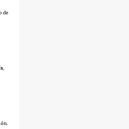
o de
ís
,
ión.