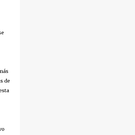
se
emás
s de
esta
vo