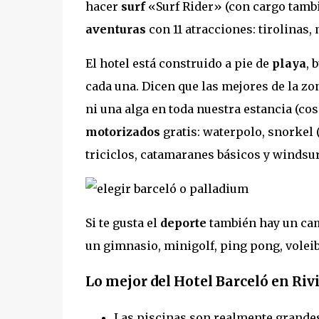
hacer
surf
«Surf Rider» (con cargo tambi
aventuras
con 11 atracciones: tirolinas,
El hotel está construido a pie de
playa
, 
cada una. Dicen que las mejores de la zo
ni una alga en toda nuestra estancia (cos
motorizados
gratis: waterpolo, snorkel (
triciclos, catamaranes básicos y windsur
Si te gusta el
deporte
también hay un camp
un gimnasio, minigolf, ping pong, volei
Lo mejor del Hotel Barceló en Ri
Las piscinas son realmente grandes.