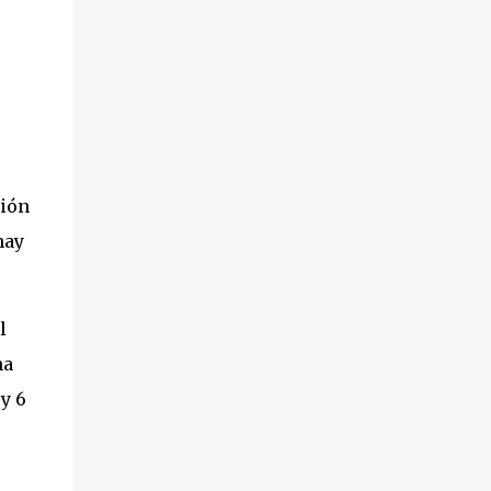
años y medio. Como siempre, vamos a
compartir con vosotros la preparación del
viaje y varios consejos que nos han sido de
mucha utilidad estando allí. Atent@ a lo que
vas a poder leer en este post: Volar a
Tailandia con niños pequeños Qué os voy a
contar aquí. Que sí, que es posible viajar en
avión con niños de cualquier edad , pero en
sión
estos 5 años que tengo de madre, voy a decir
hay
que la peor edad es esa ...
l
na
y 6