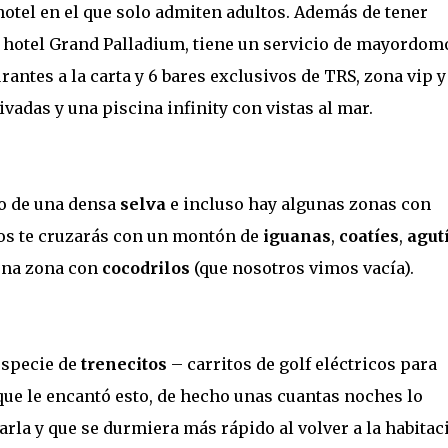
otel en el que solo admiten adultos. Además de tener
l hotel Grand Palladium, tiene un servicio de mayordom
rantes a la carta y 6 bares exclusivos de TRS, zona vip y
ivadas y una piscina infinity con vistas al mar.
io de una densa
selva
e incluso hay algunas zonas con
os te cruzarás con un montón de
iguanas
,
coatíes
,
agut
una zona con
cocodrilos
(que nosotros vimos vacía).
especie de
trenecitos
– carritos de golf eléctricos para
eque le encantó esto, de hecho unas cuantas noches lo
jarla y que se durmiera más rápido al volver a la habitac