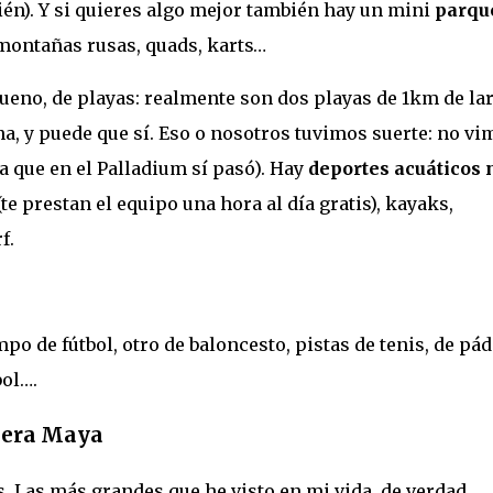
én). Y si quieres algo mejor también hay un mini
parqu
 montañas rusas, quads, karts…
bueno, de playas: realmente son dos playas de 1km de la
na, y puede que sí. Eso o nosotros tuvimos suerte: no vi
a que en el Palladium sí pasó). Hay
deportes acuáticos 
te prestan el equipo una hora al día gratis), kayaks,
f.
o de fútbol, otro de baloncesto, pistas de tenis, de pád
bol….
viera Maya
 Las más grandes que he visto en mi vida, de verdad.