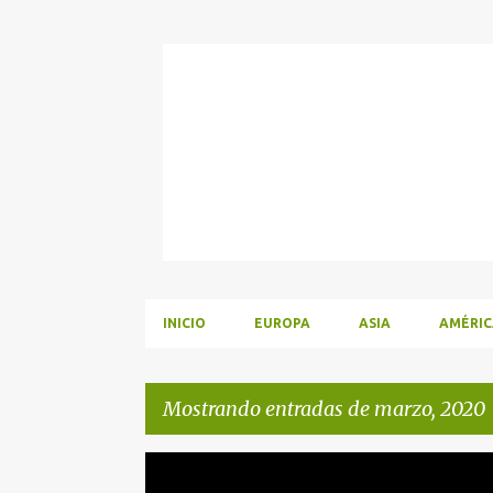
INICIO
EUROPA
ASIA
AMÉRIC
Mostrando entradas de marzo, 2020
E
EUROPA
IDEAS DE VIAJE
VIAJES