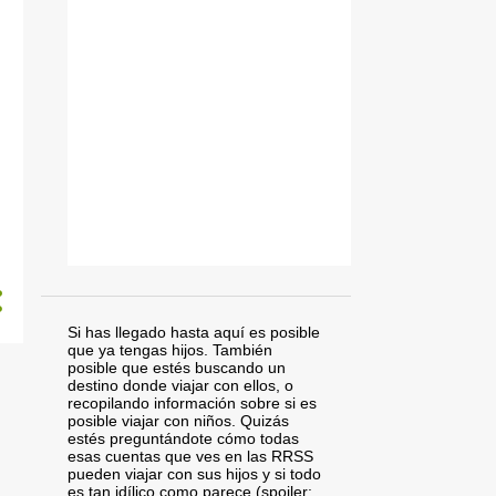
Si has llegado hasta aquí es posible
que ya tengas hijos. También
posible que estés buscando un
destino donde viajar con ellos, o
recopilando información sobre si es
posible viajar con niños. Quizás
estés preguntándote cómo todas
esas cuentas que ves en las RRSS
pueden viajar con sus hijos y si todo
es tan idílico como parece (spoiler: