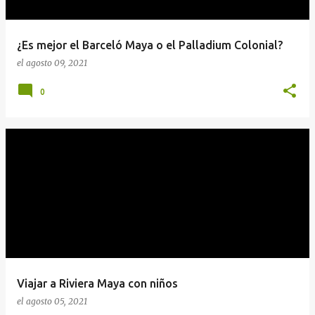
a
s
¿Es mejor el Barceló Maya o el Palladium Colonial?
el
agosto 09, 2021
0
Viajar a Riviera Maya con niños
el
agosto 05, 2021