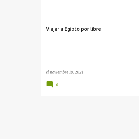
n
t
r
a
Viajar a Egipto por libre
d
a
s
el
noviembre 18, 2021
0