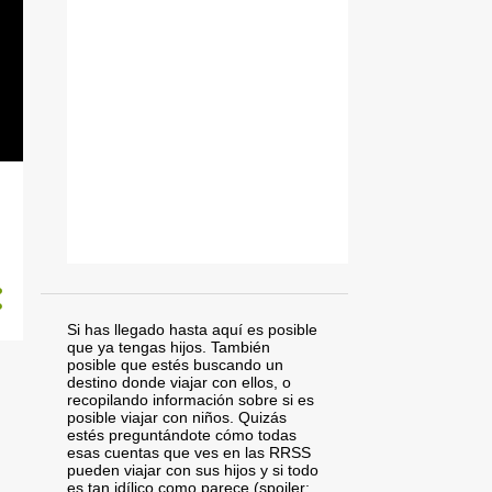
Si has llegado hasta aquí es posible
que ya tengas hijos. También
posible que estés buscando un
destino donde viajar con ellos, o
recopilando información sobre si es
posible viajar con niños. Quizás
estés preguntándote cómo todas
esas cuentas que ves en las RRSS
pueden viajar con sus hijos y si todo
es tan idílico como parece (spoiler: