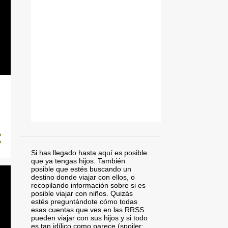
Si has llegado hasta aquí es posible
que ya tengas hijos. También
posible que estés buscando un
destino donde viajar con ellos, o
recopilando información sobre si es
posible viajar con niños. Quizás
estés preguntándote cómo todas
esas cuentas que ves en las RRSS
pueden viajar con sus hijos y si todo
es tan idílico como parece (spoiler: