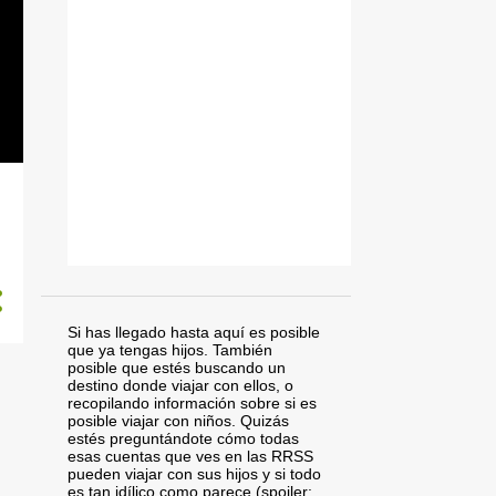
Si has llegado hasta aquí es posible
que ya tengas hijos. También
posible que estés buscando un
destino donde viajar con ellos, o
recopilando información sobre si es
posible viajar con niños. Quizás
estés preguntándote cómo todas
esas cuentas que ves en las RRSS
pueden viajar con sus hijos y si todo
es tan idílico como parece (spoiler: