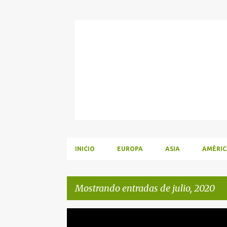
INICIO
EUROPA
ASIA
AMÉRIC
Mostrando entradas de julio, 2020
E
EMBARAZO
PRIMER TRIMESTRE
SEGUNDO TRIM