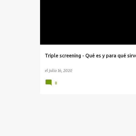
n
t
r
a
d
a
s
Triple screening - Qué es y para qué sirv
el
julio 16, 2020
0